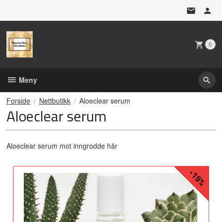
Gå
til
innholdet
0
Meny
Forside
Nettbutikk
Aloeclear serum
Aloeclear serum
Aloeclear serum mot inngrodde hår
-19%