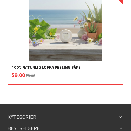
100% NATURLIG LOFFA PEELING SÅPE
Rabatt
inkl.
Tilbud
59,00
79,00
mva.
KATEGORIER
BESTSELGERE