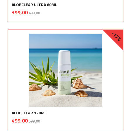
ALOECLEAR ULTRA 60ML
Rabatt
inkl.
Tilbud
399,00
499,00
mva.
-17%
ALOECLEAR 120ML
Rabatt
inkl.
Tilbud
499,00
599,00
mva.