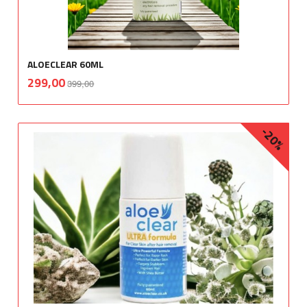
ALOECLEAR 60ML
Rabatt
inkl.
Tilbud
299,00
399,00
mva.
-20%