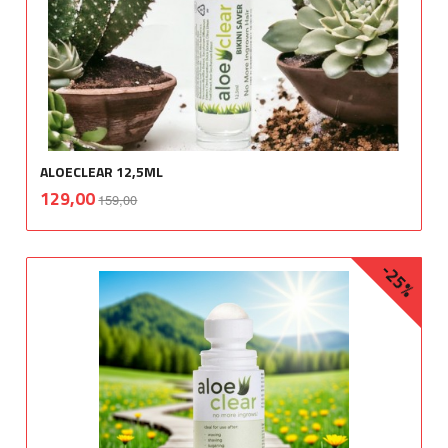
ALOECLEAR 12,5ML
Rabatt
inkl.
Tilbud
129,00
159,00
mva.
-25%