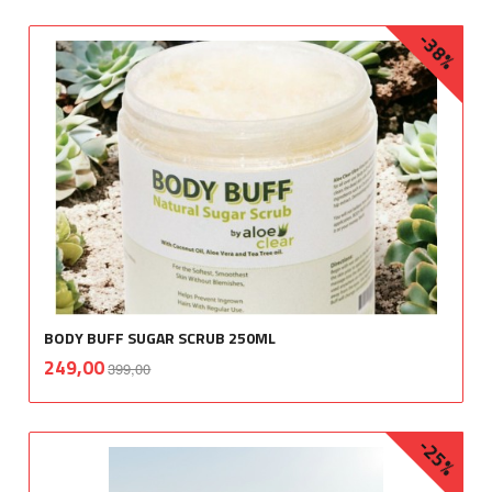
-38%
BODY BUFF SUGAR SCRUB 250ML
Rabatt
inkl.
Tilbud
249,00
399,00
mva.
-25%