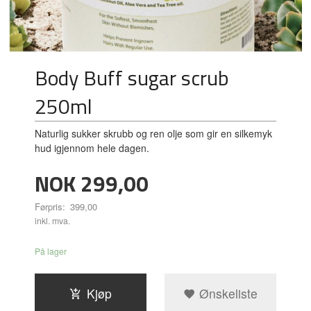
Body Buff sugar scrub
250ml
Naturlig sukker skrubb og ren olje som gir en silkemyk
hud igjennom hele dagen.
Tilbud
NOK
299,00
Førpris:
399,00
Rabatt
inkl. mva.
På lager
Kjøp
Ønskeliste