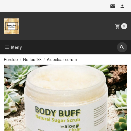
Gå
til
innholdet
0
Meny
Forside
Nettbutikk
Aloeclear serum