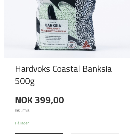
Hardvoks Coastal Banksia
500g
Pris
NOK
399,00
inkl. mva.
På lager