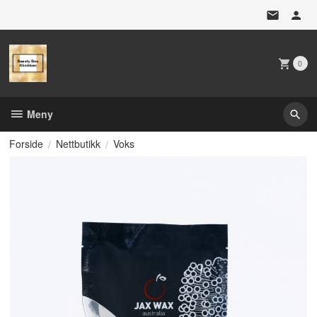
Gå
til
innholdet
0
Meny
Forside
Nettbutikk
Voks