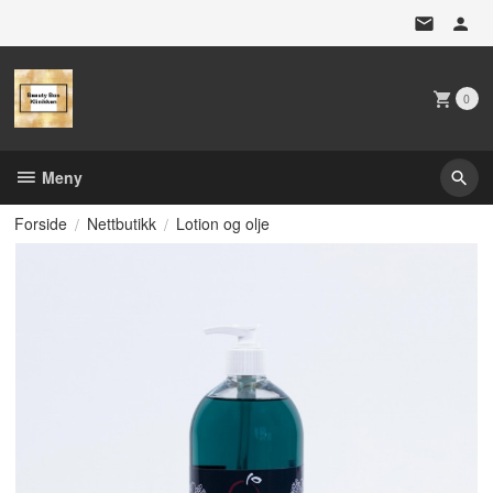
Gå
til
innholdet
0
Meny
Forside
Nettbutikk
Lotion og olje