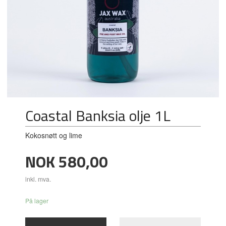
Coastal Banksia olje 1L
Kokosnøtt og lime
Pris
NOK
580,00
inkl. mva.
På lager