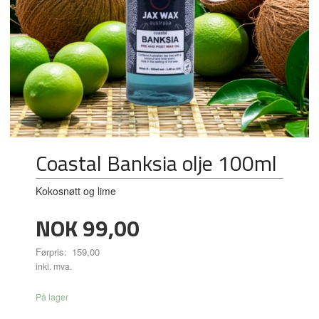
Coastal Banksia olje 100ml
Kokosnøtt og lime
Tilbud
NOK
99,00
Førpris:
159,00
Rabatt
inkl. mva.
På lager