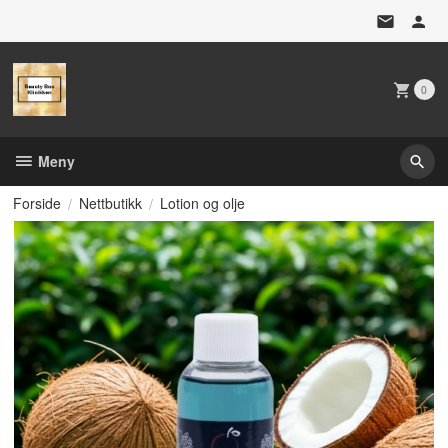
Gå
til
innholdet
0
Meny
Forside
Nettbutikk
Lotion og olje