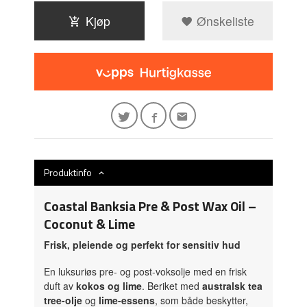
Kjøp
Ønskeliste
Produktinfo
Coastal Banksia Pre & Post Wax Oil –
Coconut & Lime
Frisk, pleiende og perfekt for sensitiv hud
En luksuriøs pre- og post-voksolje med en frisk
duft av
kokos og lime
. Beriket med
australsk tea
tree-olje
og
lime-essens
, som både beskytter,