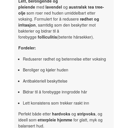
Lett, beroligende og
pleiende
med
lavendel
og
australsk tea tree-
olje
som roer ned huden umiddelbart etter
voksing. Formulert for å redusere
rødhet og
irritasjon
, samtidig som den beskytter mot
bakterier og bidrar til å
forebygge
folliculitis
(betente hårsekker).
Fordeler:
Reduserer rødhet og betennelse etter voksing
Beroliger og kjøler huden
Antibakteriell beskyttelse
Bidrar til å forebygge inngrodde hår
Lett konsistens som trekker raskt inn
Perfekt både etter
hardvoks
og
stripvoks
, og
ideell som
etterpleie hjemme
for glatt, myk og
balansert hud.