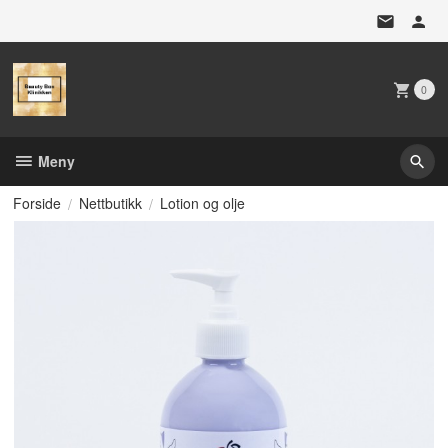
Gå
til
innholdet
0
Meny
Forside
Nettbutikk
Lotion og olje