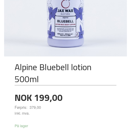
Alpine Bluebell lotion
500ml
Tilbud
NOK
199,00
Førpris:
379,00
Rabatt
inkl. mva.
På lager