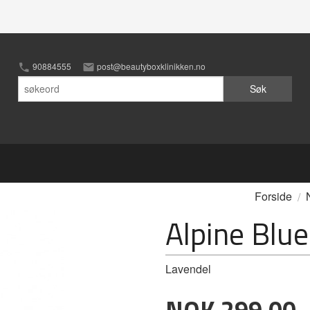
90884555
post@beautyboxklinikken.no
Søk
Forside
Alpine Blue
Lavendel
Pris
NOK
299,00