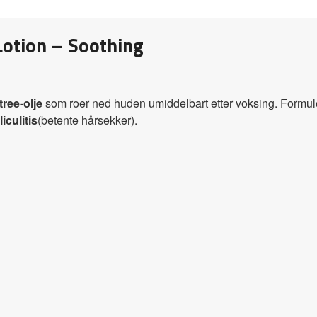
Lotion – Soothing
tree-olje
som roer ned huden umiddelbart etter voksing. Formule
liculitis
(betente hårsekker).