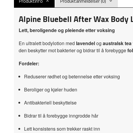
Produktinfo
Produktanmeldelser (0)
Alpine Bluebell After Wax Body 
Lett, beroligende og pleiende etter voksing
En ultralett bodylotion med
lavendel
og
australsk tea 
den beskytter mot bakterier og bidrar til å forebygge
fol
Fordeler:
Reduserer rødhet og betennelse etter voksing
Beroliger og kjøler huden
Antibakteriell beskyttelse
Bidrar til å forebygge inngrodde hår
Lett konsistens som trekker raskt inn