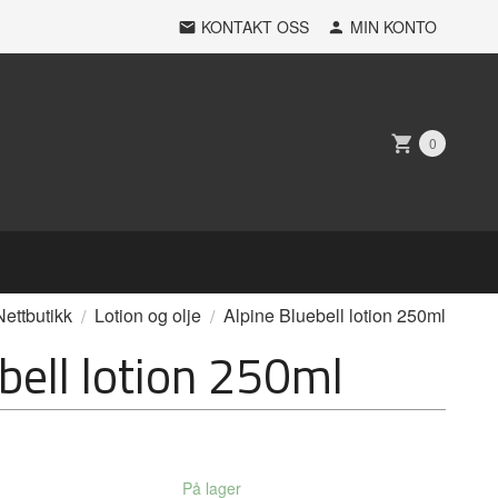
KONTAKT OSS
MIN KONTO
0
Nettbutikk
Lotion og olje
Alpine Bluebell lotion 250ml
bell lotion 250ml
På lager