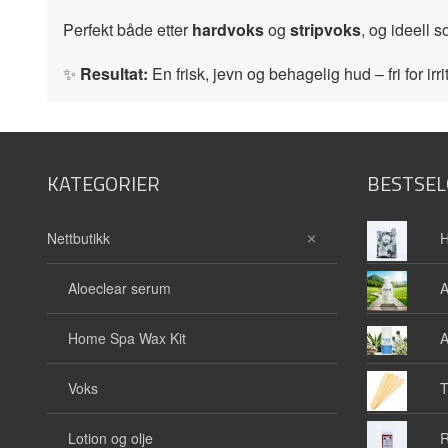
Perfekt både etter
hardvoks
og
stripvoks
, og ideell 
✨
Resultat:
En frisk, jevn og behagelig hud – fri for ir
KATEGORIER
BESTSEL
Nettbutikk
H
Aloeclear serum
A
Home Spa Wax Kit
A
Voks
T
Lotion og olje
R