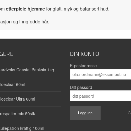
som
etterpleie hjemme
for glatt, myk og balansert hud.
ritasjon og inngrodde hår.
GERE
DIN KONTO
E-postadresse
ardvoks Coastal Banksia 1kg
loeclear 60ml
Ditt passord
loeclear Ultra 60ml
G
respatler mix 50stk
ullepatron kraftig 100ml