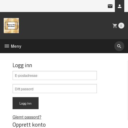
Gå
til
innholdet
0
Meny
Logg inn
Glemt passord?
Opprett konto